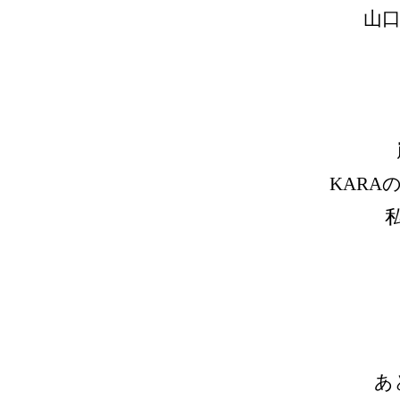
山口
KARA
あ