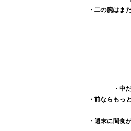
・二の腕はま
・中
・前ならもっ
・週末に間食