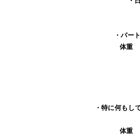
・
・パー
体重
・特に何もし
体重