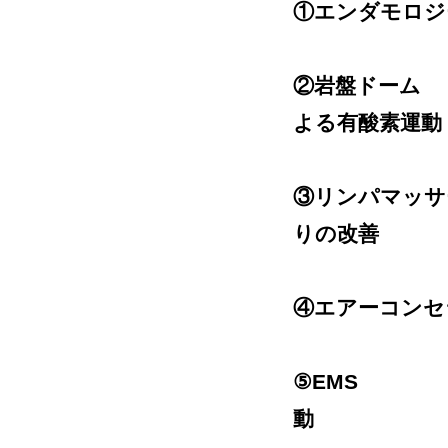
①エンダモロ
②岩盤ドー
よる有酸素運動
③リンパマッ
りの改善
④エアーコン
⑤EMS 
動