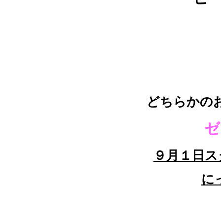
どちらかの
ゼ
９月１日ス
にっ