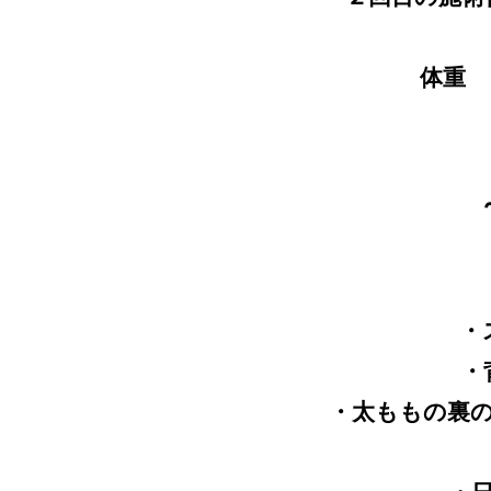
体重
・
・
・太ももの裏