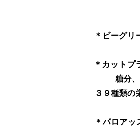
＊ビーグリ
＊カットプ
糖分、
３９種類の
＊パロアッ