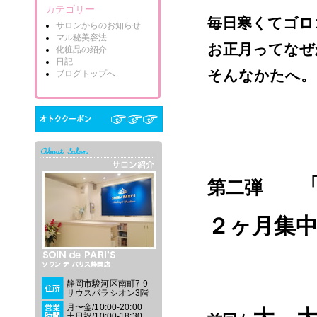
カテゴリー
毎日寒くてゴロ
サロンからのお知らせ
マル秘美容法
お正月ってなぜ
化粧品の紹介
日記
そんなかたへ。
ブログトップへ
第二弾
２ヶ月集
静岡市駿河区南町7-9
サウスパラシオン3階
月〜金/10:00-20:00
土日祝/10:00-18:30