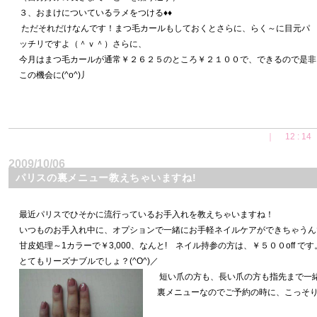
３、おまけについているラメをつける♦♦
ただそれだけなんです！まつ毛カールもしておくとさらに、らく～に目元パ
ッチリですよ（＾ｖ＾）さらに、
今月はまつ毛カールが通常￥２６２５のところ￥２１００で、できるので是非
この機会に(^o^)丿
｜ 12 : 14 
2009/10/06
パリスの裏メニュー教えちゃいますね!
最近パリスでひそかに流行っているお手入れを教えちゃいますね！
いつものお手入れ中に、オプションで一緒にお手軽ネイルケアができちゃうん
甘皮処理～1カラーで￥3,000、なんと! ネイル持参の方は、￥５００off です
とてもリーズナブルでしょ？(^O^)／
短い爪の方も、長い爪の方も指先まで一
裏メニューなのでご予約の時に、こっそりご