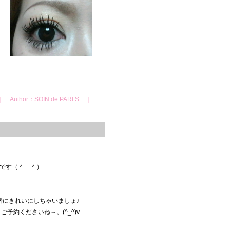
｜ Author：SOIN de PARI’S ｜
です（＾－＾）
。
緒にきれいにしちゃいましょ♪
予約くださいね～。(^_^)v