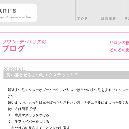
2009/10/11
洗い落とせるまつ毛エクステっっ！？
最近まつ毛エクステがブームの中、パリスでは自分のまつ毛をまるでエクステ
(^o^)／
短いまつ毛、もっと目元をぱっちりさせたい方、ナチュラルにまつ毛を長くみせ
使い方は簡単!(^^)!
１、専用マスカラをつける
２、生ファイバーをつける
（自分好みの長さまで１と２を繰り返す）