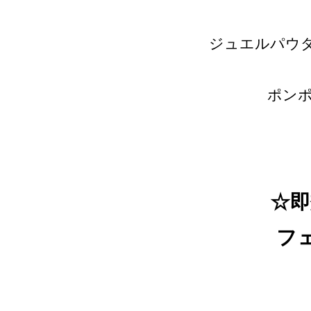
ジュエルパウ
ポンポ
☆即
フ