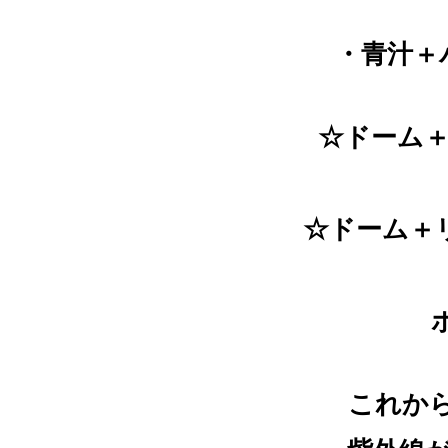
・青汁＋パ
☆ドーム
☆ドーム＋
これから