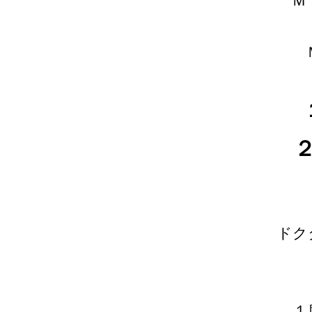
Ｍ
ドク
１