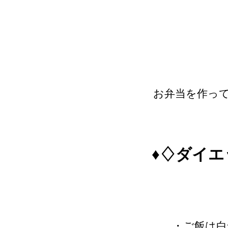
お弁当を作っ
♦♢ダイ
・ご飯は白